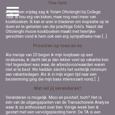
You-turn
Afgelopen vrijdag zag ik Yotam Ottolenghi bij College
Tour. Ik hou erg van koken, maar nog veel meer van
kookboeken. Ik kan er uren in bladeren om inspiratie op te
doen en te genieten van die prachtige foto’s. Naast dat
Ottolenghi mooie kookboeken maakt met heerlijke
gerechten vond ik hem ook een erg sympathieke man […]
Proosten op toen en nu
Als meisje van 20 begon ik mijn loopbaan op een
reisbureau, ik dacht dat je dan lekker veel op vakantie kon.
Het tegendeel was waar, de arbeidsvoorwaarden waren
niet al te best. We hadden slechts het wettelijk minimum
aan vakantiedagen. Als ik in mijn eigen tijd naar een
bestemming ging die mijn baas interessant vond, […]
Wat wil jij veranderen?
Veranderen is mogelijk. Mooi en positief, toch? Het is
één van de uitgangspunten van de Transactionele Analyse
waar ik zo enthousiast over ben. Vorige week ben ik
gestart met een vervolgopleiding hierin. De TA is een